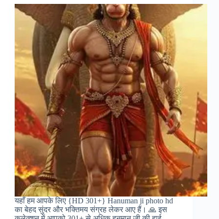
यहाँ हम आपके लिए {HD 301+} Hanuman ji photo hd
का बेहद सुंदर और भक्तिमय संग्रह लेकर आए हैं। 🙏 इस
कलेक्शन में आपको 301+ से अधिक हनुमान जी की हाई-