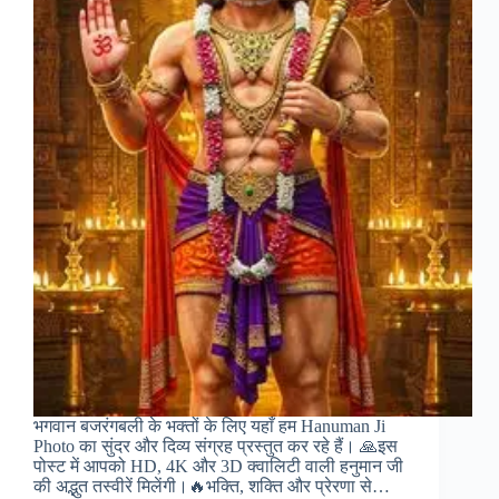
भगवान बजरंगबली के भक्तों के लिए यहाँ हम Hanuman Ji
Photo का सुंदर और दिव्य संग्रह प्रस्तुत कर रहे हैं। 🙏इस
पोस्ट में आपको HD, 4K और 3D क्वालिटी वाली हनुमान जी
की अद्भुत तस्वीरें मिलेंगी।🔥भक्ति, शक्ति और प्रेरणा से…