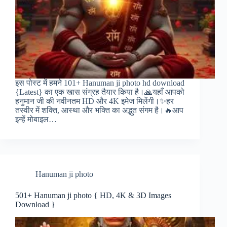
इस पोस्ट में हमने 101+ Hanuman ji photo hd download
{Latest} का एक खास संग्रह तैयार किया है।🙏यहाँ आपको
हनुमान जी की नवीनतम HD और 4K इमेज मिलेंगी।✨हर
तस्वीर में शक्ति, आस्था और भक्ति का अद्भुत संगम है।🔥आप
इन्हें मोबाइल…
Hanuman ji photo
501+ Hanuman ji photo { HD, 4K & 3D Images
Download }