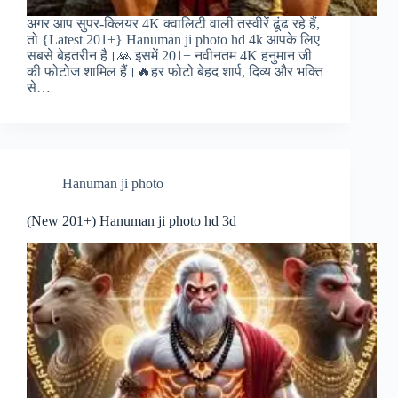
अगर आप सुपर-क्लियर 4K क्वालिटी वाली तस्वीरें ढूंढ रहे हैं,
तो {Latest 201+} Hanuman ji photo hd 4k आपके लिए
सबसे बेहतरीन है।🙏 इसमें 201+ नवीनतम 4K हनुमान जी
की फोटोज शामिल हैं।🔥हर फोटो बेहद शार्प, दिव्य और भक्ति
से…
Hanuman ji photo
(New 201+) Hanuman ji photo hd 3d