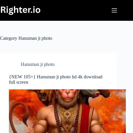
Skip
to
content
Category
Hanuman ji photo
Hanuman ji photo
{NEW 105+} Hanuman ji photo hd 4k download
full screen