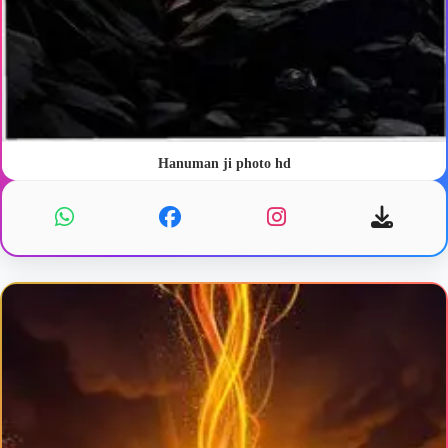
Hanuman ji photo hd