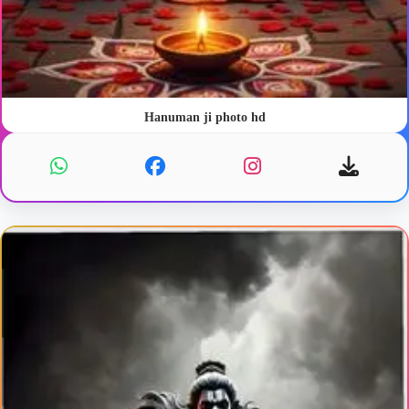
Hanuman ji photo hd