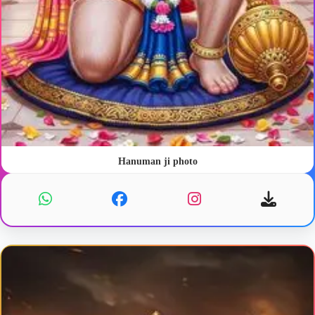
Hanuman ji photo