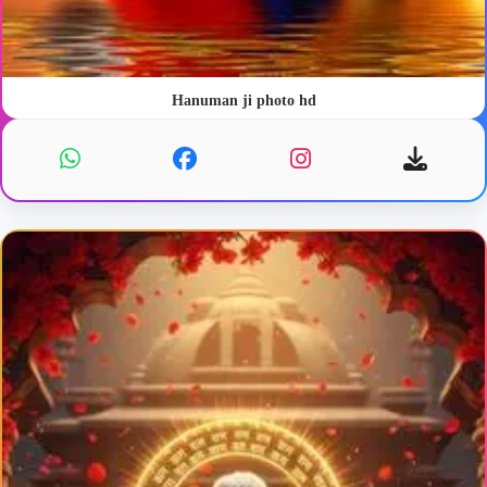
Hanuman ji photo hd