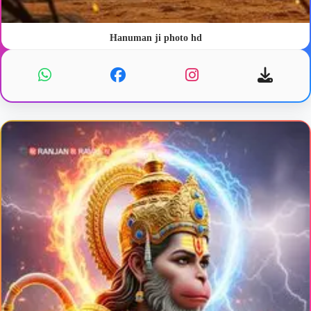
Hanuman ji photo hd