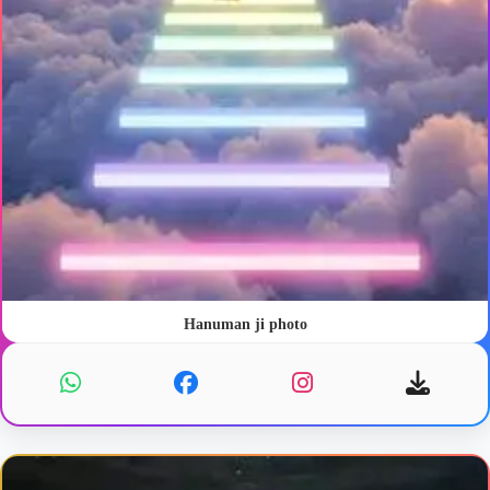
Hanuman ji photo