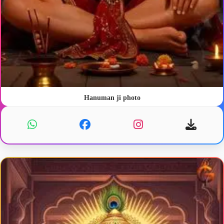
Hanuman ji photo