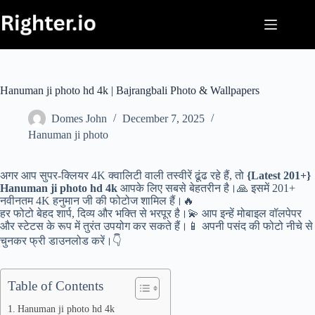
Skip
to
content
Hanuman ji photo hd 4k | Bajrangbali Photo & Wallpapers
Domes John
December 7, 2025
Hanuman ji photo
अगर आप सुपर-क्लियर 4K क्वालिटी वाली तस्वीरें ढूंढ रहे हैं, तो
{Latest 201+}
Hanuman ji photo hd 4k
आपके लिए सबसे बेहतरीन है।🙏 इसमें 201+
नवीनतम 4K हनुमान जी की फोटोज शामिल हैं।🔥
हर फोटो बेहद शार्प, दिव्य और भक्ति से भरपूर है।💫 आप इन्हें मोबाइल वॉलपेपर
और स्टेटस के रूप में तुरंत उपयोग कर सकते हैं।📱 अपनी पसंद की फोटो नीचे से
चुनकर फ्री डाउनलोड करें।👇
Table of Contents
Hanuman ji photo hd 4k