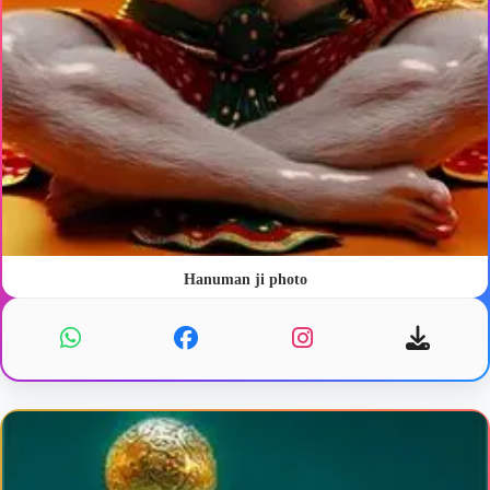
Hanuman ji photo