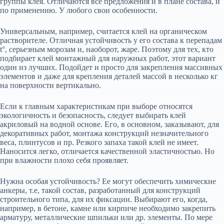
группы клея. Отличаются все предложения и в плане состава, и
по применению. У любого свои особенности.
Универсальным, например, считается клей на органическом
растворителе. Отличная устойчивость у его состава к перепадам
t°, серьезным морозам и, наоборот, жаре. Поэтому для тех, кто
подбирает клей монтажный для наружных работ, этот вариант
один из лучших. Подойдет и просто для закрепления массивных
элементов и даже для крепления деталей массой в несколько кг
на поверхности вертикально.
Если к главным характеристикам при выборе относятся
экологичность и безопасность, следует выбирать клей
акриловый на водной основе. Его, в основном, заказывают, для
декоративных работ, монтажа конструкций незначительного
веса, плинтусов и пр. Резкого запаха такой клей не имеет.
Наносится легко, отличается качественной эластичностью. Но
при влажности плохо себя проявляет.
Нужна особая устойчивость? Ее могут обеспечить химические
анкеры, т.е, такой состав, разработанный для конструкций
строительного типа, для их фиксации. Выбирают его, когда,
например, в бетоне, камне или кирпиче необходимо закрепить
арматуру, металлические шпильки или др. элементы. По мере