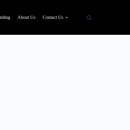
nding
About Us
Contact Us