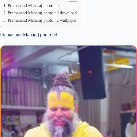
Premanand Maharaj photo hd
Premanand Maharaj photo hd download
Premanand Maharaj photo hd wallpaper
Premanand Maharaj photo hd