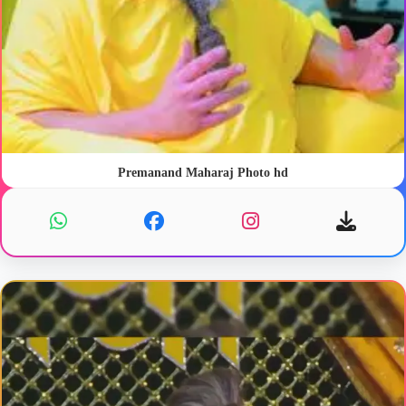
Premanand Maharaj Photo hd