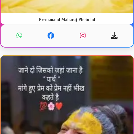
Premanand Maharaj Photo hd