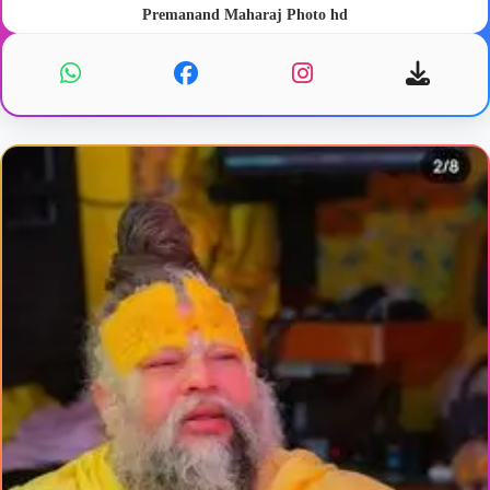
Premanand Maharaj Photo hd