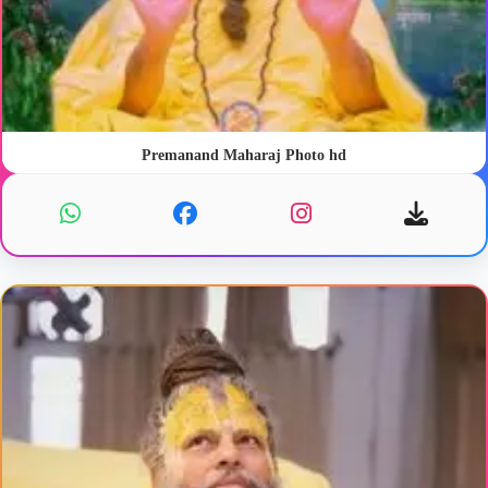
Premanand Maharaj Photo hd