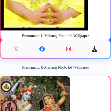
Premanand Ji Maharaj Photo hd Wallpaper
Premanand Ji Maharaj Photo hd Wallpaper