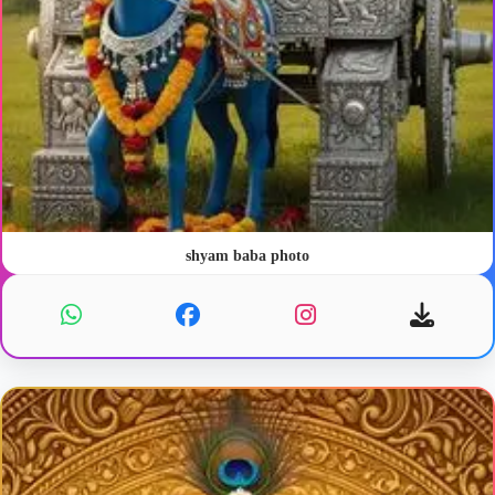
shyam baba photo