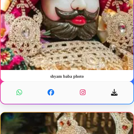
shyam baba photo