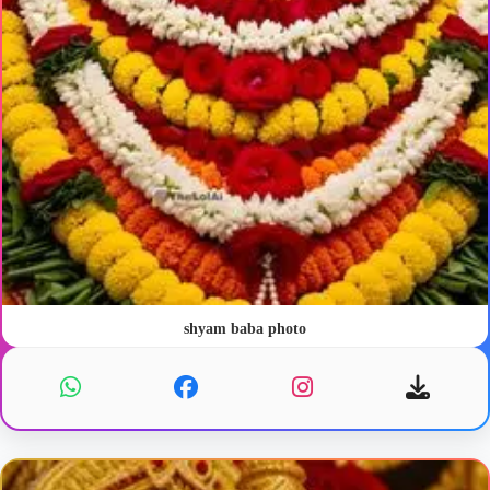
shyam baba photo