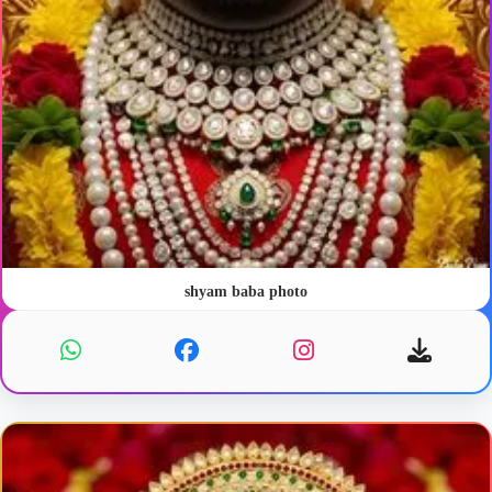
shyam baba photo